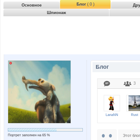
Блог
( 0 )
Основное
Др
Шпионаж
Блог
3
LanaNN
Rust
Портрет заполнен на 65 %
Этот блог