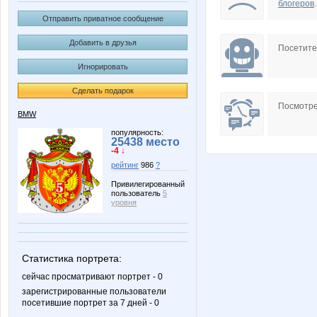
блогеров
.
Отправить приватное сообщение
Добавить в друзья
Посетит
Игнорировать
Сделать подарок
Посмотре
BMW
популярность:
25438 место
-4 ↓
рейтинг
986
?
Привилегированный
пользователь
5
уровня
Статистика портрета:
сейчас просматривают портрет - 0
зарегистрированные пользователи
посетившие портрет за 7 дней - 0